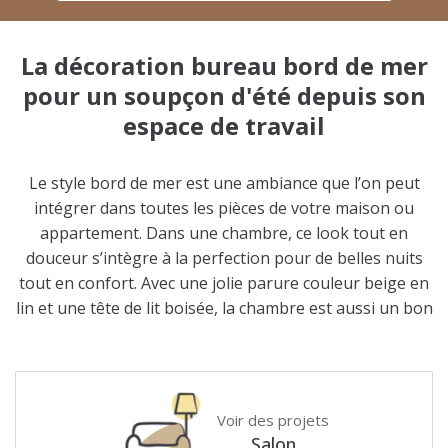
La décoration bureau bord de mer
pour un soupçon d'été depuis son
espace de travail
Le style bord de mer est une ambiance que l’on peut
intégrer dans toutes les pièces de votre maison ou
appartement. Dans une chambre, ce look tout en
douceur s’intègre à la perfection pour de belles nuits
tout en confort. Avec une jolie parure couleur beige en
lin et une tête de lit boisée, la chambre est aussi un bon
endroit pour placer des cadres aux aspirations
maritimes, et quelques miroirs de façon à obtenir de la
luminosité supplémentaire. Dans une pièce d’eau, cet
univers permet de se préparer le matin en toute
Voir des projets
sérénité avec du bois adapté que l'on peut retrouver en
Salon