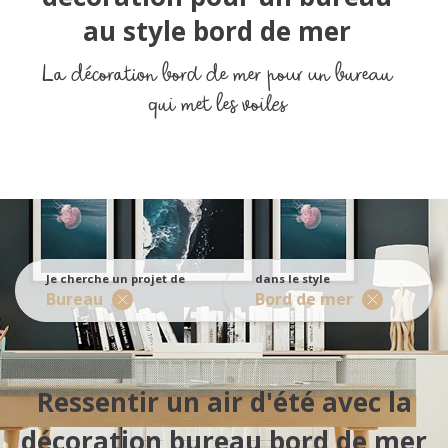
Cuisine
Chambre ado
Nos services pour les pros
Cellier / Buanderie
Entrée
au style bord de mer
Chambre enfant
WC
Le blog déco pour les pros
Chambre adulte
Chambre enfant
La décoration bord de mer pour un bureau
Chambre bébé
Faire une estimation
qui met les voiles
Chambre ado
Suite parentale
Chambre bébé
Dressing
Balcon / Terrasse
WC
Je cherche un projet de
dans le style
Bureau
Bord de mer
Ressentir un air d'été avec la
décoration bureau bord de mer