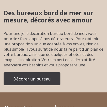
Des bureaux bord de mer sur
mesure, décorés avec amour
Pour une jolie décoration bureau bord de mer, vous
pourriez faire appel à nos décorateurs ! Pour obtenir
une proposition unique adaptée à vos envies, rien de
plus simple. Il vous suffit de nous faire part d’un plan de
votre bureau, ainsi que de quelques photos et des
images d’inspiration. Votre expert de la déco attitré
analysera vos besoins et vous proposera une
projection personnalisée en 3D, à partir de 99€/pièce.
En nous faisant part du budget que vous souhaitez
Décorer un bureau
mettre dans votre aménagement, votre décorateur
vous proposera un projet accessible, vous permettant
de recréer en totalité ou en partie cette réalisation. En
plus de ce projet 3D, vous aurez accès à une shopping
list de tous les éléments présents dans le projet, dans