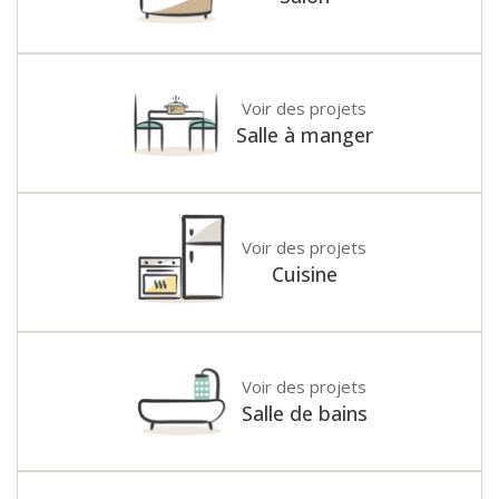
décoration murale avec des tasseaux ou encore pour le
meuble sous vasque. Les nuances bleutées sont idéales
dans une pièce humide. Dans la cuisine, vous
retrouverez des chaises bistro en rotin, une lanterne
Voir des projets
en bambou et en verre ou encore une table à manger
Salle à manger
en pin massif. Enfin, dans une entrée, cette déco est
l’occasion d’avoir un petit couloir épuré, sans avoir un
sentiment d’étouffement lorsque l’on passe le seuil de
la porte. Alors, cet univers vous tente ?
Voir des projets
Cuisine
Voir des projets
Salle de bains