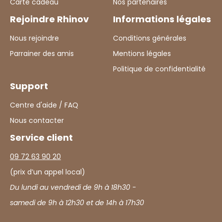
Carte cadeau
Nos partenaires
pourquoi notre équipe attache une grande importance
aux détails, notamment en termes d'accessoires, car ce
Rejoindre Rhinov
Informations légales
sont eux qui feront presque toute la différence pour
apporter cette petite touche élégante à votre intérieur
Nous rejoindre
Conditions générales
et qui créera donc l'ambiance parfaite. Des matières
Parrainer des amis
Mentions légales
brutes, des tapis, une vieille horloge, des rideaux en
Politique de confidentialité
coton, des meubles en bois patiné comme une des
armoires ou une table, toutes les idées déco sont
Support
bonnes à prendre pour installer le style charme dans
votre salon, et nos décorateurs Rhinov savent
Centre d'aide / FAQ
exactement comment s'y prendre, alors n'hésitez plus,
Nous contacter
et confiez votre intérieur à nos décorateurs !
Service client
09 72 63 90 20
(prix d’un appel local)
Du lundi au vendredi de 9h à 18h30 -
samedi de 9h à 12h30 et de 14h à 17h30