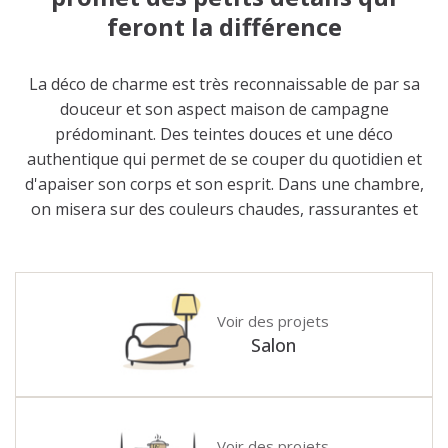
feront la différence
La déco de charme est très reconnaissable de par sa
douceur et son aspect maison de campagne
prédominant. Des teintes douces et une déco
authentique qui permet de se couper du quotidien et
d'apaiser son corps et son esprit. Dans une chambre,
on misera sur des couleurs chaudes, rassurantes et
lumineuses qui viendront agrandir l'espace, ainsi que
du mobilier en bois rustique. Dans une cuisine, ce sera
une belle table à manger en bois brut, ainsi que des
accessoires chinés en brocante. On reconnaît au
Voir des projets
premier abord le style charme dans une salle de bain
Salon
grâce à une lumière douce qui apporte une élégance
certaine à la pièce, ainsi que des miroirs ronds qui
viendront adoucir l'espace. Il existe donc de
nombreuses manières de reconnaître le style charme,
Voir des projets