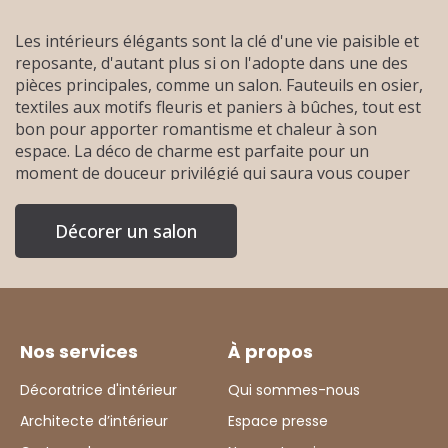
Les intérieurs élégants sont la clé d'une vie paisible et
reposante, d'autant plus si on l'adopte dans une des
pièces principales, comme un salon. Fauteuils en osier,
textiles aux motifs fleuris et paniers à bûches, tout est
bon pour apporter romantisme et chaleur à son
espace. La déco de charme est parfaite pour un
moment de douceur privilégié qui saura vous couper
d'un quotidien qui peut parfois s'avérer morose,
surtout quand elle est installée dans un salon, pièce
Décorer un salon
maîtresse d'un appartement ou d'une maison, où l'on
va passer beaucoup de temps seul(e) entre ami(e)s ou
en famille, à partager et passer des moments
importants de nos vies. Nos décorateurs aiment donc
apporter cette petite touche de féminité très agréable
qui rendra votre pièce tout à fait parfaite pour vous,
Nos services
À propos
grâce à des couleurs neutres et adaptées, ainsi que du
Décoratrice d'intérieur
Qui sommes-nous
mobilier original qui saura sublimer votre espace. Votre
pièce se doit d'être un véritable cocon pour vous, un
Architecte d’intérieur
Espace presse
havre de paix dans lequel vous vous sentez bien. C'est