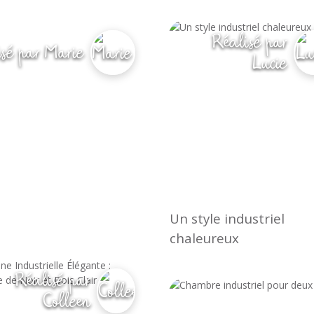
ticularité d'apporter de la lumière et un effet de gr
Réalisé par
sé par Marie
Lucie
Un style industriel
chaleureux
Réalisé par
Colleen