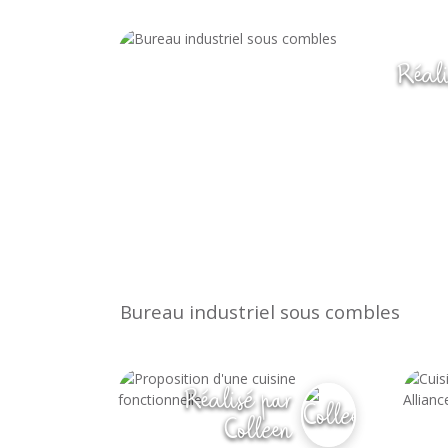
le miroir verrière, qui aura la par
Réali
Bureau industriel sous combles
Réalisé par
Colleen