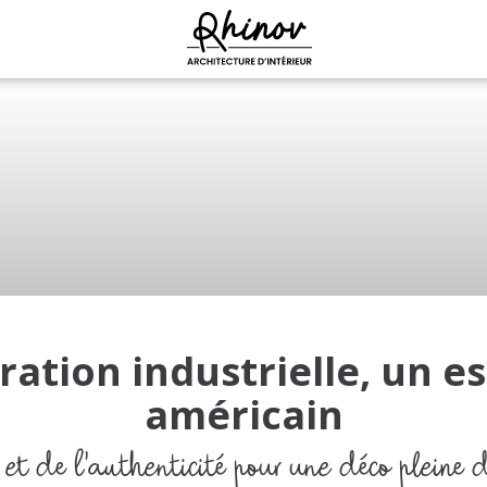
par
Notre IA déco
u
ation industrielle, un es
de bain
américain
de bain
à manger
et de l'authenticité pour une déco pleine 
à manger