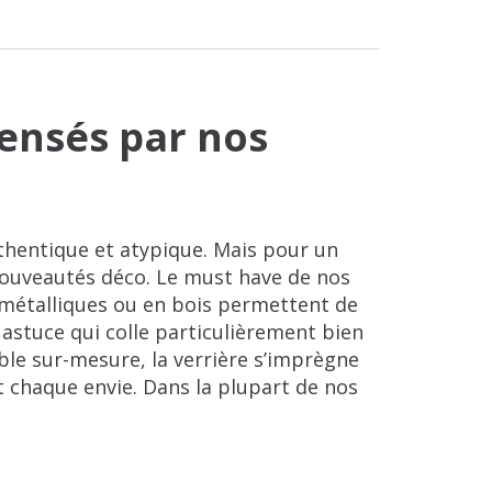
pensés par nos
uthentique et atypique. Mais pour un
nouveautés déco. Le must have de nos
s métalliques ou en bois permettent de
astuce qui colle particulièrement bien
ble sur-mesure, la verrière s’imprègne
t chaque envie. Dans la plupart de nos
 cuisine de la pièce de vie ou en guise
t plus cocooning, cette dernière peut
e maison, alors vous pouvez opter pour