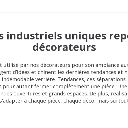
s industriels uniques re
décorateurs
nt utilisé par nos décorateurs pour son ambiance a
gent d’idées et chinent les dernières tendances et 
et indémodable verrière. Tendances, ces séparation
ns pour autant fermer complètement une pièce. Une 
andes ouvertures et grands espaces. De plus, réalisa
s’adapter à chaque pièce, chaque déco, mais surtou
assique en métal noir pour séparer esthétiquement la
bain. Pour une ambiance industrielle, plus douce, e
 pas l'opportunité d'intégrer une verrière dans votr