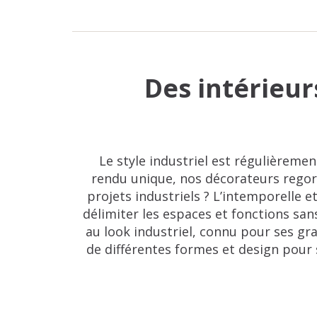
Des intérieur
Le style industriel est régulièreme
rendu unique, nos décorateurs regor
projets industriels ? L’intemporelle 
délimiter les espaces et fonctions sa
au look industriel, connu pour ses gr
de différentes formes et design pour 
projets, nous utilisons la verrière cl
de paroi de douche dans la salle de 
être déclinée en bois. Si vous n'avez