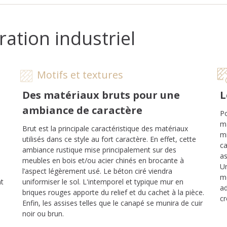
ration industriel
Motifs et textures
Des matériaux bruts pour une
L
ambiance de caractère
Po
ma
Brut est la principale caractéristique des matériaux
m
utilisés dans ce style au fort caractère. En effet, cette
ca
ambiance rustique mise principalement sur des
as
meubles en bois et/ou acier chinés en brocante à
Un
l’aspect légèrement usé. Le béton ciré viendra
mé
nt
uniformiser le sol. L'intemporel et typique mur en
ad
briques rouges apporte du relief et du cachet à la pièce.
cr
Enfin, les assises telles que le canapé se munira de cuir
noir ou brun.