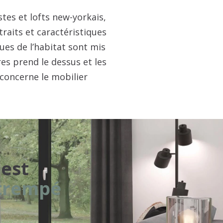
istes et lofts new-yorkais,
raits et caractéristiques
ques de l’habitat sont mis
es prend le dessus et les
i concerne le mobilier
ce style bien marqué. Les
 ainsi que les objets à
nalité reste l’objectif
lus de déco et place aux
'est
 trempé