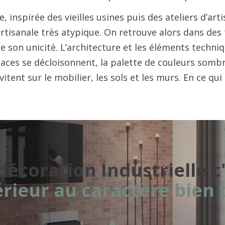
re ado
e
, inspirée des vieilles usines puis des ateliers d’art
tisanale très atypique. On retrouve alors dans des t
re enfant
te son unicité. L’architecture et les éléments techni
parentale
paces se décloisonnent, la palette de couleurs sombr
ng
itent sur le mobilier, les sols et les murs. En ce qu
sumera un aspect vieilli qui fera tout le cachet de 
t droit venus des brocantes sont donc les bienvenus
s en guise de cabinet de curiosités. Enfin, la fonction
ent d’une pièce industrielle, exit de ce fait le surp
éléments imposants, pratiques et caractériels.
décoration Industrielle c
érieur au caractère bien